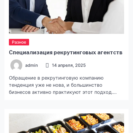
Разное
Специализация рекрутинговых агентств
admin
14 апреля, 2025
Обращение в рекрутинговую компанию
тенденция уже не нова, и большинство
бизнесов активно практикуют этот подход.
Важно лишь понимать, что сфера
рекрутинговых услуг не стоит на месте, как и
рынок труда, а в силу украинских реалий,
войны и большого оттока людей за рубеж,
динамика ускорилась просто в разы. Трудно