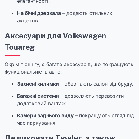
елегантності.
На бічні дзеркала
– додають стильних
акцентів.
Аксесуари для Volkswagen
Touareg
Окрім тюнінгу, є багато аксесуарів, що покращують
функціональність авто:
Захисні килимки
– оберігають салон від бруду.
Багажні системи
– дозволяють перевозити
додатковий вантаж.
Камери заднього виду
– покращують огляд під
час паркування.
Де виконати Тюнінг, а також