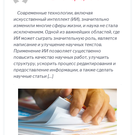
научных текстов:
Современные технологии, включая
перспективы и риски
искусственный интеллект (ИИ), значительно
изменили многие сферы жизни, и наука не стала
исключением. Одной из важнейших областей, где
ИИ может сыграть значительную роль, является
написание и улучшение научных текстов.
Применение ИИ позволяет существенно
повысить качество научных работ, улучшить
структуру, ускорить процесс редактирования и
предоставление информации, а также сделать
научные статьи […]