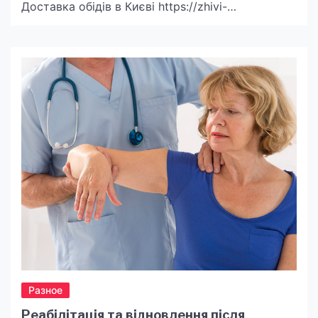
Доставка обідів в Києві https://zhivi-
smachno.com.ua/ стала популярним рішенням
для багатьох мешканців столиці, які прагнуть
поєднати якісне харчування з економією часу.
Як зробити правильний вибір і чому варто
скористатися цією послугою? Відповіді далі.
Переваги доставки обідів у столиці Живи
Смачно: філософія якісного харчування
Доставка обідів […]
Разное
Реабілітація та відновлення після