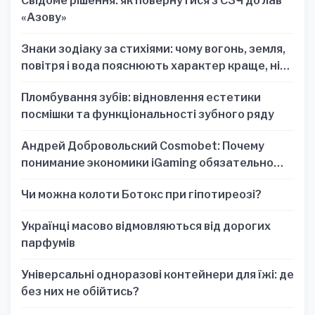
Свідоме рішення: як повернутися з СЗЧ до лав
«Азову»
Знаки зодіаку за стихіями: чому вогонь, земля,
повітря і вода пояснюють характер краще, ніж
один знак
Пломбування зубів: відновлення естетики
посмішки та функціональності зубного ряду
Андрей Добровольский Cosmobet: Почему
понимание экономики iGaming обязательно
для стратегических решений
Чи можна колоти Ботокс при гіпотиреозі?
Українці масово відмовляються від дорогих
парфумів
Універсальні одноразові контейнери для їжі: де
без них не обійтись?