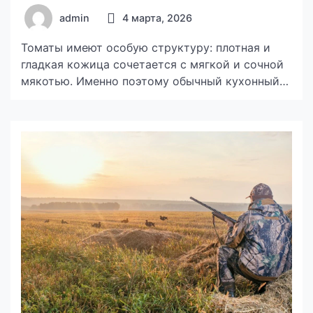
admin
4 марта, 2026
Томаты имеют особую структуру: плотная и
гладкая кожица сочетается с мягкой и сочной
мякотью. Именно поэтому обычный кухонный
нож часто сминает плод, прежде чем прорежет
поверхность. Для такой задачи используется
специализированный инструмент — нож для
томатов, рассчитанный на аккуратную и
контролируемую нарезку. В каталоге ARCOS
представлен специализированный нож для
томатов, предназначенный для точной работы с
мягкими […]