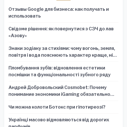
Отзывы Google для бизнеса: как получать и
использовать
Свідоме рішення: як повернутися з СЗЧ до лав
«Азову»
Знаки зодіаку за стихіями: чому вогонь, земля,
повітря і вода пояснюють характер краще, ніж
один знак
Пломбування зубів: відновлення естетики
посмішки та функціональності зубного ряду
Андрей Добровольский Cosmobet: Почему
понимание экономики iGaming обязательно
для стратегических решений
Чи можна колоти Ботокс при гіпотиреозі?
Українці масово відмовляються від дорогих
парфумів