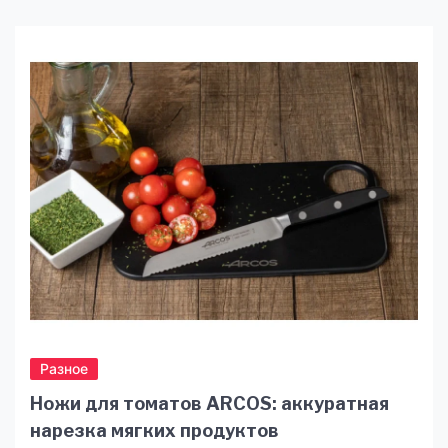
оболонками або біологічними рідинами. Без
належної обробки вони стають джерелом
бактерій, грибків і вірусів. Навіть мікроскопічні
залишки можуть спричинити інфекції,
подразнення чи ускладнення. Саме тому
стерилізація сприймається як стандарт
професійної відповідальності. Вона […]
Разное
Ножи для томатов ARCOS: аккуратная
нарезка мягких продуктов