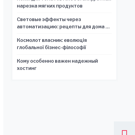
нарезка мягких продуктов
Световые эффекты через
автоматизацию: рецепты для дома и
офиса
Космолот власник: еволюція
глобальної бізнес-філософії
Кому особенно важен надежный
хостинг