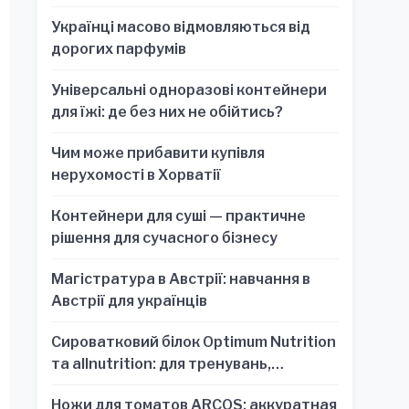
Українці масово відмовляються від
дорогих парфумів
Універсальні одноразові контейнери
для їжі: де без них не обійтись?
Чим може прибавити купівля
нерухомості в Хорватії
Контейнери для суші — практичне
рішення для сучасного бізнесу
Магістратура в Австрії: навчання в
Австрії для українців
Сироватковий білок Optimum Nutrition
та allnutrition: для тренувань,
відновлення та зручності
Ножи для томатов ARCOS: аккуратная