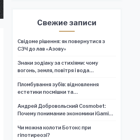
Свежие записи
Свідоме рішення: як повернутися з
СЗЧ до лав «Азову»
Знаки зодіаку за стихіями: чому
вогонь, земля, повітря і вода
пояснюють характер краще, ніж один
Пломбування зубів: відновлення
знак
естетики посмішки та
функціональності зубного ряду
Андрей Добровольский Cosmobet:
Почему понимание экономики iGaming
обязательно для стратегических
Чи можна колоти Ботокс при
решений
гіпотиреозі?