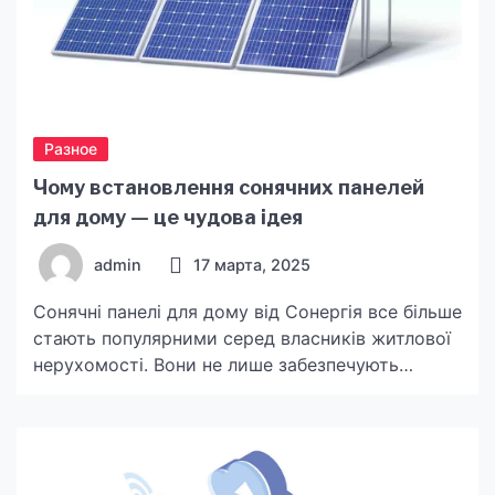
Разное
Чому встановлення сонячних панелей
для дому — це чудова ідея
admin
17 марта, 2025
Сонячні панелі для дому від Сонергія все більше
стають популярними серед власників житлової
нерухомості. Вони не лише забезпечують
енергетичну незалежність, але й дають
можливість значно зменшити витрати на
електрику. У цій статті ми розглянемо, чому
встановлення сонячних панелей для дому є