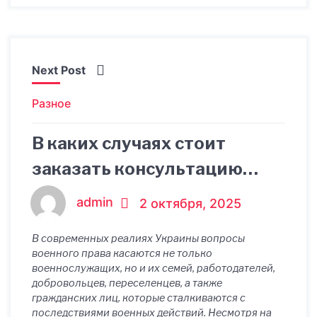
Next Post
Разное
В каких случаях стоит
заказать консультацию
юриста по военному праву
admin
2 октября, 2025
В современных реалиях Украины вопросы
военного права касаются не только
военнослужащих, но и их семей, работодателей,
добровольцев, переселенцев, а также
гражданских лиц, которые сталкиваются с
последствиями военных действий. Несмотря на