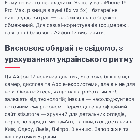
Кому не варто переходити. Якщо у вас iPhone 16
Pro Max, різниця в зумі (8x vs 5x) і батареї не
виправдає витрат — особливо якщо бюджет
обмежений. Для casual-користувачів (соцмережі,
навігація) базового Айфон 17 вистачить.
Висновок: обирайте свідомо, з
урахуванням українського ритму
Ця Айфон 17 новинка для тих, хто хоче більше від
камер, дисплея та Apple-екосистеми, але він не для
всіх. Оновлюйтеся, якщо ваша робота чи хобі
залежать від технологій; інакше — насолоджуйтеся
поточним смартфоном. Переходьте на офіційний
сайт stls.store — зручний для детальних оглядів,
порад по зарядці чи пам’яті, та швидкої доставки в
Київ, Одесу, Львів, Дніпро, Вінницю, Запоріжжя та
інші куточки України.