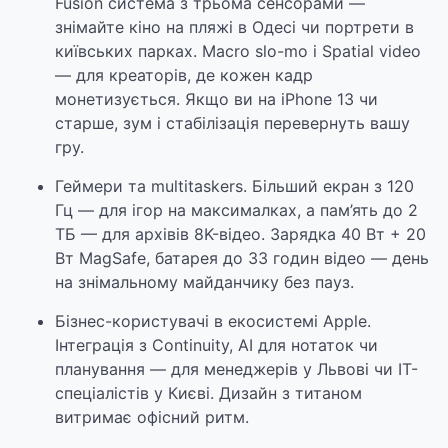
Fusion система з трьома сенсорами —
знімайте кіно на пляжі в Одесі чи портрети в
київських парках. Macro slo-mo і Spatial video
— для креаторів, де кожен кадр
монетизується. Якщо ви на iPhone 13 чи
старше, зум і стабілізація перевернуть вашу
гру.
Геймери та multitaskers. Більший екран з 120
Гц — для ігор на максималках, а пам’ять до 2
ТБ — для архівів 8K-відео. Зарядка 40 Вт + 20
Вт MagSafe, батарея до 33 годин відео — день
на знімальному майданчику без пауз.
Бізнес-користувачі в екосистемі Apple.
Інтеграція з Continuity, AI для нотаток чи
планування — для менеджерів у Львові чи IT-
спеціалістів у Києві. Дизайн з титаном
витримає офісний ритм.