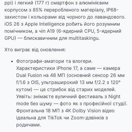
ppi) і легкий (177 г) смартфон з алюмінієвим
корпусом з 85% переробленого матеріалу, IP68-
захистом і кольорами від чорного до лавандового.
iOS 26 з Apple Intelligence робить його розумним
помічником, а чіп A19 (6-ядерний CPU, 5-ядерний
GPU) — блискавичним для multitaskingu.
Хто виграє від оновлення:
Фотографи-аматори та влогери.
Характеристики iPhone 17, а саме — камера
Dual Fusion на 48 МП (основний сенсор 26 мм
f/1.6 з OIS, ультраширокий 13 мм f/2.2 з 120°
кутом) — це стрибок від старих моделей.
Уявіть: знімаєте вуличний фестиваль з Night
mode без шуму — фото як з професійної студії.
Фронтальна 18 МП з 4K Dolby Vision відео
ідеальна для TikTok чи Zoom-дзвінків з
родичами.