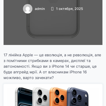
оновлюватися до
admin
1 октября, 2025
iPhone 17 Pro Max,
а кому поки що
стриматися?
17 лінійка Apple — це еволюція, а не революція, але
з помітними стрибками в камерах, дисплеї та
автономності. Якщо ви з iPhone 14 чи старше, це
буде апгрейд мрії. А от власникам iPhone 16
можливо, варто зачекати?