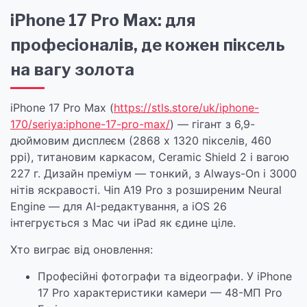
iPhone 17 Pro Max: для
професіоналів, де кожен піксель
на вагу золота
iPhone 17 Pro Max (
https://stls.store/uk/iphone-
170/seriya:iphone-17-pro-max/
) — гігант з 6,9-
дюймовим дисплеєм (2868 x 1320 пікселів, 460
ppi), титановим каркасом, Ceramic Shield 2 і вагою
227 г. Дизайн преміум — тонкий, з Always-On і 3000
нітів яскравості. Чіп A19 Pro з розширеним Neural
Engine — для AI-редактування, а iOS 26
інтегрується з Mac чи iPad як єдине ціле.
Хто виграє від оновлення:
Професійні фотографи та відеографи. У iPhone
17 Pro характеристики камери — 48-МП Pro