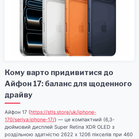
Кому варто придивитися до
Айфон 17: баланс для щоденного
драйву
Айфон 17 (
https://stls.store/uk/iphone-
170/seriya:iphone-17/
) — це компактний (6,3-
дюймовий дисплей Super Retina XDR OLED з
роздільною здатністю 2622 x 1206 пікселів при 460