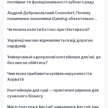
посмішки та функціональності зубного ряду
Андрей Добровольский Cosmobet: Почему
понимание экономики iGaming обязательно
для стратегических решений
Чи можна колоти Ботокс при гіпотиреозі?
Українці масово відмовляються від дорогих
парфумів
Універсальні одноразові контейнери для їжі: де
без них не обійтись?
Чим може прибавити купівля нерухомості в
Хорватії
Контейнери для суші — практичне рішення для
сучасного бізнесу
Магістратура в Австрії: навчання в Австрії для