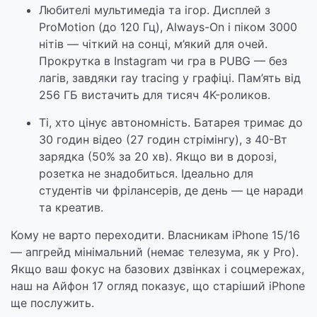
Любителі мультимедіа та ігор. Дисплей з
ProMotion (до 120 Гц), Always-On і піком 3000
нітів — чіткий на сонці, м’який для очей.
Прокрутка в Instagram чи гра в PUBG — без
лагів, завдяки ray tracing у графіці. Пам’ять від
256 ГБ вистачить для тисяч 4K-роликов.
Ті, хто цінує автономність. Батарея тримає до
30 годин відео (27 годин стрімінгу), з 40-Вт
зарядка (50% за 20 хв). Якщо ви в дорозі,
розетка не знадобиться. Ідеально для
студентів чи фрілансерів, де день — це наради
та креатив.
Кому не варто переходити. Власникам iPhone 15/16
— апгрейд мінімальний (немає телезума, як у Pro).
Якщо ваш фокус на базових дзвінках і соцмережах,
наш на Айфон 17 огляд показує, що старіший iPhone
ще послужить.