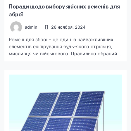
Поради щодо вибору якісних ременів для
зброї
admin
26 ноября, 2024
Ремені для зброї – це один із найважливіших
елементів екіпірування будь-якого стрільця,
мисливця чи військового. Правильно обраний
ремінь не лише робить носіння зброї більш
комфортним, але й сприяє швидкому її
застосуванню. У цій статті ми розглянемо
ключові критерії, на які слід звертати увагу,
вибираючи ремені для зброї, щоб він повністю
відповідав вашим потребам і гарантував […]