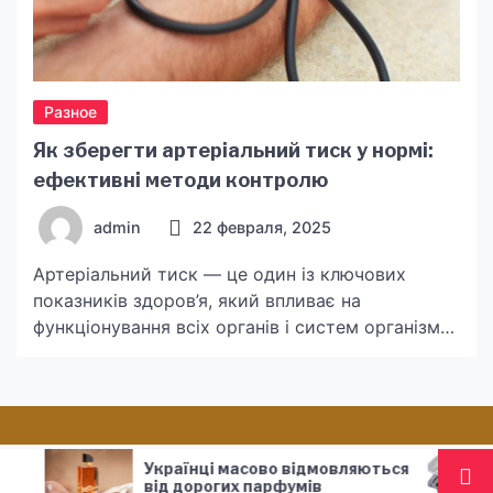
Разное
Як зберегти артеріальний тиск у нормі:
ефективні методи контролю
admin
22 февраля, 2025
Артеріальний тиск — це один із ключових
показників здоров’я, який впливає на
функціонування всіх органів і систем організму.
Його стабільність є запорукою гарного
самопочуття та профілактики серйозних
захворювань, таких як інсульт, інфаркт чи
ниркова недостатність. Проте у сучасному світі
дедалі більше людей стикаються з проблемами
їнці масово відмовляються
Універсальні одно
гіпертонії або гіпотонії через стреси,
дорогих парфумів
контейнери для їжі