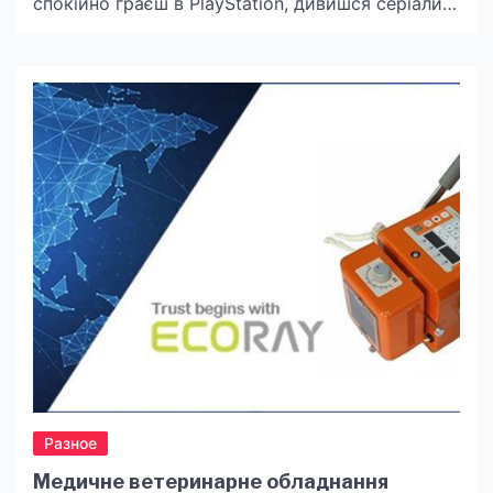
спокійно граєш в PlayStation, дивишся серіали
чи працюєш, поки сусіди шукають свічки.
Фантастика? Ні, це реальність з інвертором
Deye! І сьогодні ми поговоримо про твого
нового супергероя — Deye SUN 6K
SG03LP1(https://deye.energy/hibrydnyi-
soniachnyi-invertor-deye-sun-6k-sg03lp1).
Відключення світла? Game Over для проблем!
Набридли ці «графіки»? […]
Разное
Медичне ветеринарне обладнання