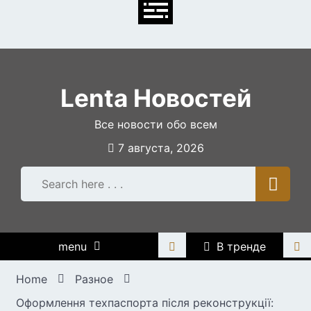
Skip
to
content
Lenta Новостей
Все новости обо всем
7 августа, 2026
menu
В тренде
Home
Разное
Оформлення техпаспорта після реконструкції: