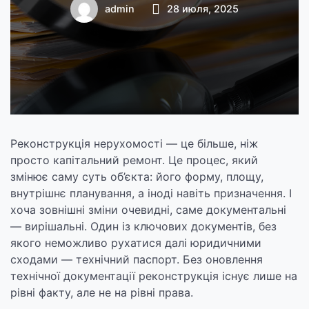
крок за кроком до
admin
28 июля, 2025
легалізації змін
Реконструкція нерухомості — це більше, ніж
просто капітальний ремонт. Це процес, який
змінює саму суть об’єкта: його форму, площу,
внутрішнє планування, а іноді навіть призначення. І
хоча зовнішні зміни очевидні, саме документальні
— вирішальні. Один із ключових документів, без
якого неможливо рухатися далі юридичними
сходами — технічний паспорт. Без оновлення
технічної документації реконструкція існує лише на
рівні факту, але не на рівні права.