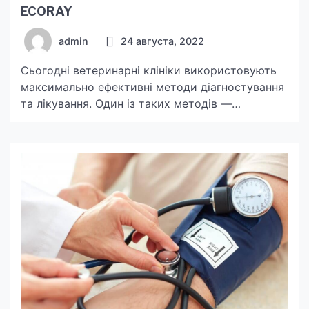
ECORAY
admin
24 августа, 2022
Сьогодні ветеринарні клініки використовують
максимально ефективні методи діагностування
та лікування. Один із таких методів —
рентгенографія. Від того, наскільки сучасне
обладнання має клініка, залежать якість і
швидкість надання професіональної допомоги.
Ветеринарне обладнання БІОВЕТ — це
функціональні прилади виробництва ECORAY,
IMAX та інших відомих торгових марок.
Південнокорейська компанія ECORAY почала
свою діяльність 1996 року з розробки
технології […]