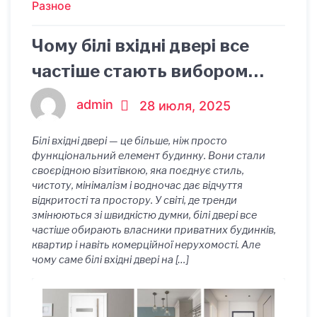
Разное
Чому білі вхідні двері все
частіше стають вибором
номер один
admin
28 июля, 2025
Білі вхідні двері — це більше, ніж просто
функціональний елемент будинку. Вони стали
своєрідною візитівкою, яка поєднує стиль,
чистоту, мінімалізм і водночас дає відчуття
відкритості та простору. У світі, де тренди
змінюються зі швидкістю думки, білі двері все
частіше обирають власники приватних будинків,
квартир і навіть комерційної нерухомості. Але
чому саме білі вхідні двері на […]