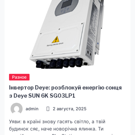
Разное
Інвертор Deye: розблокуй енергію сонця
з Deye SUN 6K SG03LP1
admin
2 августа, 2025
Уяви: в країні знову гасять світло, а твій
будинок сяє, наче новорічна ялинка. Ти