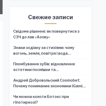
Свежие записи
Свідоме рішення: як повернутися з
СЗЧ до лав «Азову»
Знаки зодіаку за стихіями: чому
вогонь, земля, повітря і вода
пояснюють характер краще, ніж один
Пломбування зубів: відновлення
знак
естетики посмішки та
функціональності зубного ряду
Андрей Добровольский Cosmobet:
Почему понимание экономики iGaming
обязательно для стратегических
Чи можна колоти Ботокс при
решений
гіпотиреозі?