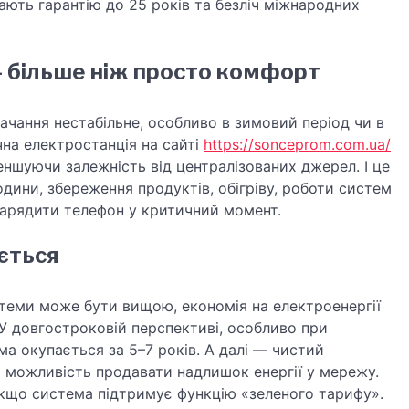
мають гарантію до 25 років та безліч міжнародних
 більше ніж просто комфорт
ачання нестабільне, особливо в зимовий період чи в
чна електростанція на сайті
https://sonceprom.com.ua/
еншуючи залежність від централізованих джерел. І це
дини, збереження продуктів, обігріву, роботи систем
зарядити телефон у критичний момент.
ається
истеми може бути вищою, економія на електроенергії
 У довгостроковій перспективі, особливо при
ма окупається за 5–7 років. А далі — чистий
й можливість продавати надлишок енергії у мережу.
якщо система підтримує функцію «зеленого тарифу».