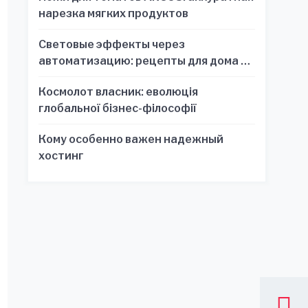
нарезка мягких продуктов
Световые эффекты через
автоматизацию: рецепты для дома и
офиса
Космолот власник: еволюція
глобальної бізнес-філософії
Кому особенно важен надежный
хостинг