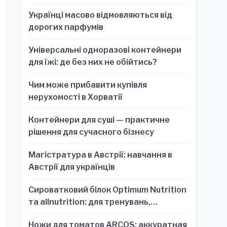
Українці масово відмовляються від
дорогих парфумів
Універсальні одноразові контейнери
для їжі: де без них не обійтись?
Чим може прибавити купівля
нерухомості в Хорватії
Контейнери для суші — практичне
рішення для сучасного бізнесу
Магістратура в Австрії: навчання в
Австрії для українців
Сироватковий білок Optimum Nutrition
та allnutrition: для тренувань,
відновлення та зручності
Ножи для томатов ARCOS: аккуратная