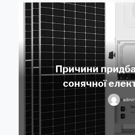
Причини придба
сонячної елек
admi