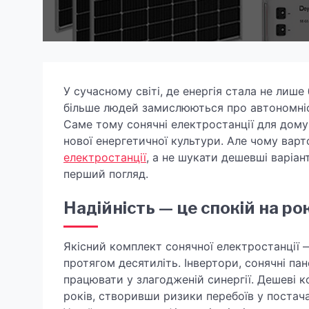
У сучасному світі, де енергія стала не лиш
більше людей замислюються про автономніст
Саме тому сонячні електростанції для дом
нової енергетичної культури. Але чому варт
електростанції
, а не шукати дешевші варіан
перший погляд.
Надійність — це спокій на ро
Якісний комплект сонячної електростанції —
протягом десятиліть. Інвертори, сонячні па
працювати у злагодженій синергії. Дешеві 
років, створивши ризики перебоїв у постачан