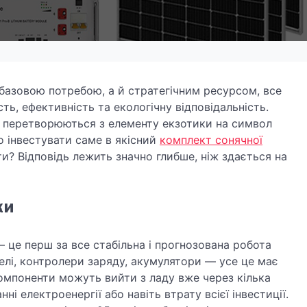
е базовою потребою, а й стратегічним ресурсом, все
ь, ефективність та екологічну відповідальність.
у перетворюються з елементу екзотики на символ
о інвестувати саме в якісний
комплект сонячної
ти? Відповідь лежить значно глибше, ніж здається на
ки
 це перш за все стабільна і прогнозована робота
нелі, контролери заряду, акумулятори — усе це має
компоненти можуть вийти з ладу вже через кілька
ні електроенергії або навіть втрату всієї інвестиції.